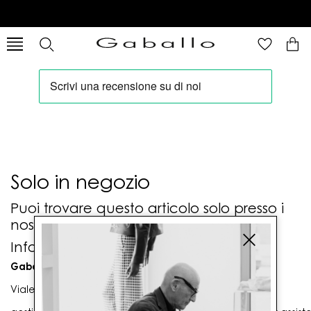
Solo in negozio
Puoi trovare questo articolo solo presso i
nostri punti vendita:
Info contatti
Gaballo Mario srl
Viale G. Matteotti n. 23 00053 Civitavecchia (RM)