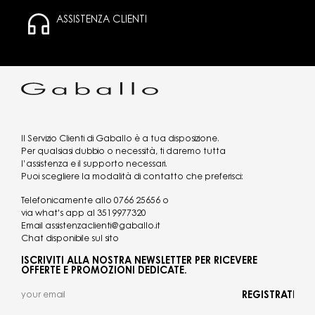
ASSISTENZA CLIENTI
Il Servizio Clienti di Gaballo è a tua disposizione.
Per qualsiasi dubbio o necessità, ti daremo tutta
l’assistenza e il supporto necessari.
Puoi scegliere la modalità di contatto che preferisci:
Telefonicamente allo
0766 25656
o
via what's app al
3519977320
Email
assistenzaclienti@gaballo.it
Chat disponibile sul sito
ISCRIVITI ALLA NOSTRA NEWSLETTER PER RICEVERE
OFFERTE E PROMOZIONI DEDICATE.
REGISTRATI