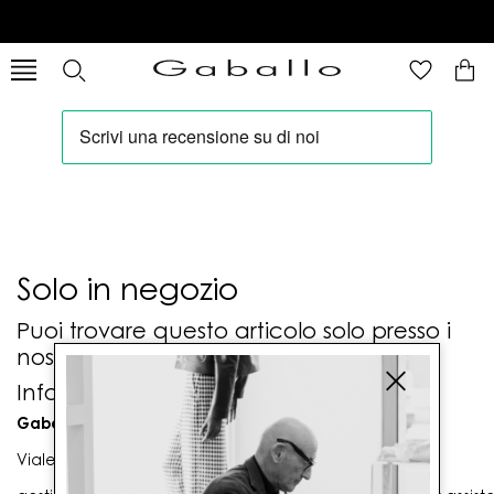
Solo in negozio
Puoi trovare questo articolo solo presso i
nostri punti vendita:
Info contatti
Gaballo Mario srl
Viale G. Matteotti n. 23 00053 Civitavecchia (RM)