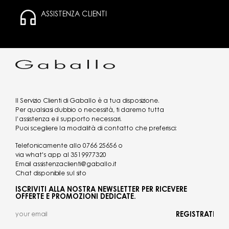
ASSISTENZA CLIENTI
Il Servizio Clienti di Gaballo è a tua disposizione.
Per qualsiasi dubbio o necessità, ti daremo tutta
l’assistenza e il supporto necessari.
Puoi scegliere la modalità di contatto che preferisci:
Telefonicamente allo
0766 25656
o
via what's app al
3519977320
Email
assistenzaclienti@gaballo.it
Chat disponibile sul sito
ISCRIVITI ALLA NOSTRA NEWSLETTER PER RICEVERE
OFFERTE E PROMOZIONI DEDICATE.
REGISTRATI