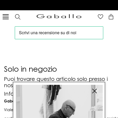
Solo in negozio
Puoi trovare questo articolo solo presso i
nostri punti vendita:
Info contatti
Gaballo Mario srl
Viale G. Matteotti n. 23 00053 Civitavecchia (RM)