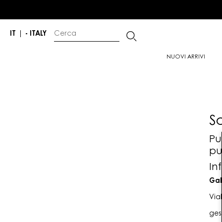
IT
|
- ITALY
NUOVI ARRIVI
S
Pu
pu
In
Gab
Via
ges