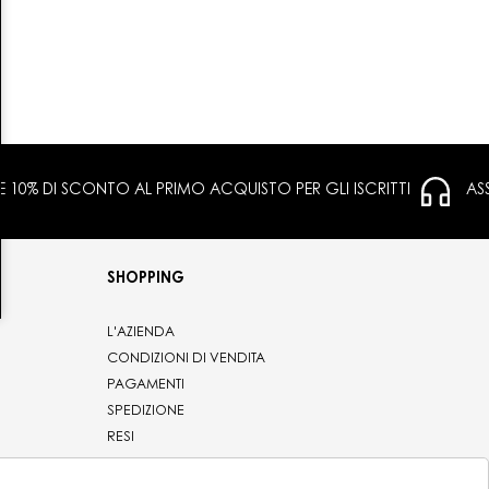
 E 10% DI SCONTO AL PRIMO ACQUISTO PER GLI ISCRITTI
AS
SHOPPING
L'AZIENDA
CONDIZIONI DI VENDITA
PAGAMENTI
SPEDIZIONE
RESI
PRIVACY