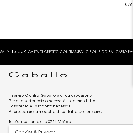
076
MENTI SICURI
CARTA DI CREDITO CONTRASSEGNO BONIFICO BANCARIO PAYPA
Il Servizio Clienti di Gaballo è a tua disposizione.
Per qualsiasi dubbio o necessità, ti daremo tutta
l’assistenza e il supporto necessari.
Puoi scegliere la modalità di contatto che preferisci:
Telefonicamente allo
0766 25656
o
via what's app al
3519977320
Cookies & Privacy
Email
assistenzaclienti@gaballo.it