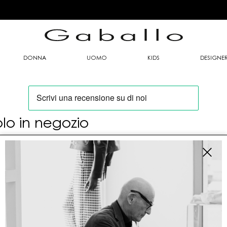
DONNA
UOMO
KIDS
DESIGNE
olo in negozio
oi trovare questo articolo solo presso i nostri
nti vendita:
fo contatti
allo Mario srl
le G. Matteotti n. 23 00053 Civitavecchia (RM)
tioneordini@gaballo.it,customercare@sellmasters.it,assistenzac