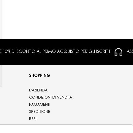
 E 10% DI SCONTO AL PRIMO ACQUISTO PER GLI ISCRITTI
AS
SHOPPING
L'AZIENDA
CONDIZIONI DI VENDITA
PAGAMENTI
SPEDIZIONE
RESI
PRIVACY