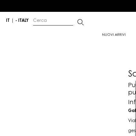
IT
|
- ITALY
NUOVI ARRIVI
S
Pu
pu
In
Gab
Via
ges