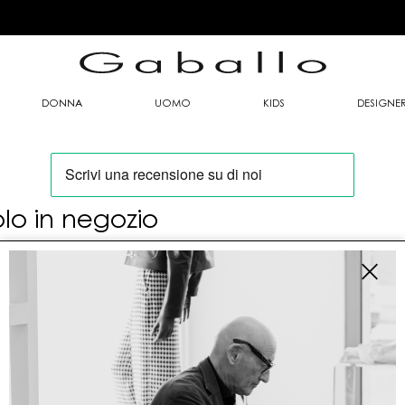
DONNA
UOMO
KIDS
DESIGNE
olo in negozio
oi trovare questo articolo solo presso i nostri
nti vendita:
fo contatti
allo Mario srl
le G. Matteotti n. 23 00053 Civitavecchia (RM)
tioneordini@gaballo.it,customercare@sellmasters.it,assistenzac