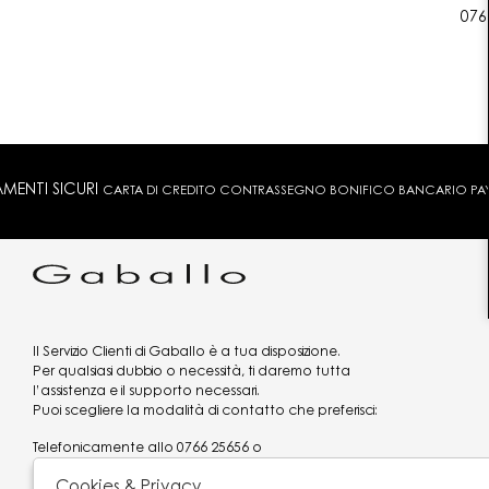
076
MENTI SICURI
CARTA DI CREDITO CONTRASSEGNO BONIFICO BANCARIO PAYPA
Il Servizio Clienti di Gaballo è a tua disposizione.
Per qualsiasi dubbio o necessità, ti daremo tutta
l’assistenza e il supporto necessari.
Puoi scegliere la modalità di contatto che preferisci:
Telefonicamente allo
0766 25656
o
via what's app al
3519977320
Cookies & Privacy
Email
assistenzaclienti@gaballo.it