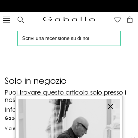
Solo in negozio
Puoi trovare questo articolo solo presso i
nostri punti vendita:
Info contatti
Gaballo Mario srl
Viale G. Matteotti n. 23 00053 Civitavecchia (RM)