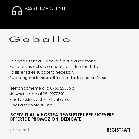
ASSISTENZA CLIENTI
Il Servizio Clienti di Gaballo è a tua disposizione.
Per qualsiasi dubbio o necessità, ti daremo tutta
l’assistenza e il supporto necessari.
Puoi scegliere la modalità di contatto che preferisci:
Telefonicamente allo
0766 25656
o
via what's app al
3519977320
Email
assistenzaclienti@gaballo.it
Chat disponibile sul sito
ISCRIVITI ALLA NOSTRA NEWSLETTER PER RICEVERE
OFFERTE E PROMOZIONI DEDICATE.
REGISTRATI