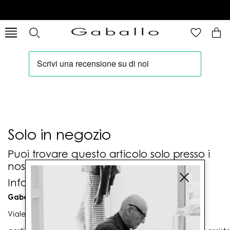
Solo in negozio
Puoi trovare questo articolo solo presso i
nostri punti vendita:
Info contatti
Gaballo Mario srl
Viale G. Matteotti n. 23 00053 Civitavecchia (RM)