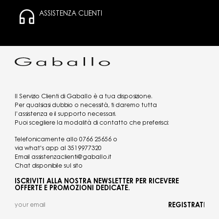
ASSISTENZA CLIENTI
Il Servizio Clienti di Gaballo è a tua disposizione.
Per qualsiasi dubbio o necessità, ti daremo tutta
l’assistenza e il supporto necessari.
Puoi scegliere la modalità di contatto che preferisci:
Telefonicamente allo
0766 25656
o
via what's app al
3519977320
Email
assistenzaclienti@gaballo.it
Chat disponibile sul sito
ISCRIVITI ALLA NOSTRA NEWSLETTER PER RICEVERE
OFFERTE E PROMOZIONI DEDICATE.
REGISTRATI