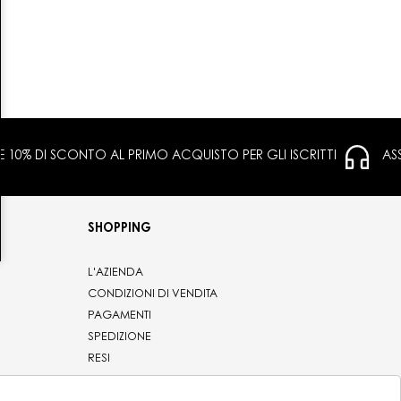
 E 10% DI SCONTO AL PRIMO ACQUISTO PER GLI ISCRITTI
AS
SHOPPING
L'AZIENDA
CONDIZIONI DI VENDITA
PAGAMENTI
SPEDIZIONE
RESI
PRIVACY