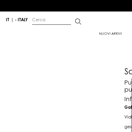
IT
|
- ITALY
NUOVI ARRIVI
S
Pu
pu
In
Gab
Via
ges