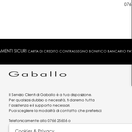
076
MENTI SICURI
CARTA DI CREDITO CONTRASSEGNO BONIFICO BANCARIO PAYPA
Il Servizio Clienti di Gaballo è a tua disposizione.
Per qualsiasi dubbio o necessità, ti daremo tutta
l’assistenza e il supporto necessari.
Puoi scegliere la modalità di contatto che preferisci:
Telefonicamente allo
0766 25656
o
via what's app al
3519977320
Cookies & Privacy
Email
assistenzaclienti@gaballo.it