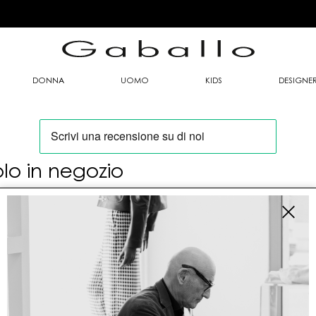
DONNA
UOMO
KIDS
DESIGNE
olo in negozio
oi trovare questo articolo solo presso i nostri
nti vendita:
fo contatti
allo Mario srl
le G. Matteotti n. 23 00053 Civitavecchia (RM)
tioneordini@gaballo.it,customercare@sellmasters.it,assistenzac