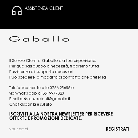
ASSISTENZA CLIENTI
Il Servizio Clienti di Gaballo è a tua disposizione.
Per qualsiasi dubbio o necessità, ti daremo tutta
l’assistenza e il supporto necessari.
Puoi scegliere la modalità di contatto che preferisci:
Telefonicamente allo
0766 25656
o
via what's app al
3519977320
Email
assistenzaclienti@gaballo.it
Chat disponibile sul sito
ISCRIVITI ALLA NOSTRA NEWSLETTER PER RICEVERE
OFFERTE E PROMOZIONI DEDICATE.
REGISTRATI