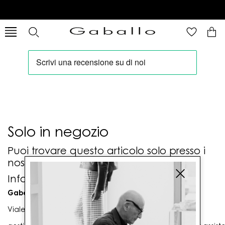
Solo in negozio
Puoi trovare questo articolo solo presso i
nostri punti vendita:
Info contatti
Gaballo Mario srl
Viale G. Matteotti n. 23 00053 Civitavecchia (RM)