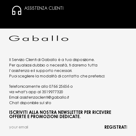
ASSISTENZA CLIENTI
Il Servizio Clienti di Gaballo è a tua disposizione.
Per qualsiasi dubbio o necessità, ti daremo tutta
l’assistenza e il supporto necessari.
Puoi scegliere la modalità di contatto che preferisci:
Telefonicamente allo
0766 25656
o
via what's app al
3519977320
Email
assistenzaclienti@gaballo.it
Chat disponibile sul sito
ISCRIVITI ALLA NOSTRA NEWSLETTER PER RICEVERE
OFFERTE E PROMOZIONI DEDICATE.
REGISTRATI