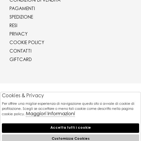
CONDIZIONI DI VENDITA
PAGAMENTI
SPEDIZIONE
RESI
PRIVACY
COOKIE POLICY
CONTATTI
GIFTCARD
Corriere
Cookies & Privacy
Per offrire una miglior esperienza di navigazione questo sito si avvale di cookie di
Pagamenti
profilazione. Scegli se accettare o meno tali cookie come descritto nella pagina
Maggiori Informazioni
cookie policy.
Accetta tutti i cookie
© 2026 Gaballo Mario srl - P.iva : 11173251007
Powered by
Customizza Cookies