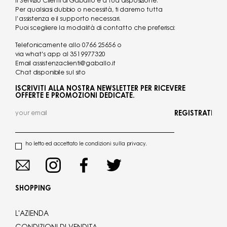
Il Servizio Clienti di Gaballo è a tua disposizione.
Per qualsiasi dubbio o necessità, ti daremo tutta
l’assistenza e il supporto necessari.
Puoi scegliere la modalità di contatto che preferisci:
Telefonicamente allo
0766 25656
o
via what's app al
3519977320
Email
assistenzaclienti@gaballo.it
Chat disponibile sul sito
ISCRIVITI ALLA NOSTRA NEWSLETTER PER RICEVERE
OFFERTE E PROMOZIONI DEDICATE.
REGISTRATI
ho letto ed accettato le condizioni sulla privacy.
SHOPPING
L'AZIENDA