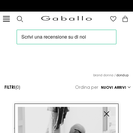
brand donna
/
dondup
FILTRI
(0)
Ordina per