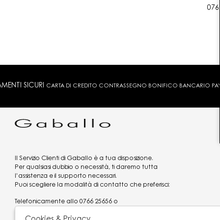
076
MENTI SICURI
CARTA DI CREDITO CONTRASSEGNO BONIFICO BANCARIO PAYPA
Il Servizio Clienti di Gaballo è a tua disposizione.
Per qualsiasi dubbio o necessità, ti daremo tutta
l’assistenza e il supporto necessari.
Puoi scegliere la modalità di contatto che preferisci:
Telefonicamente allo
0766 25656
o
via what's app al
3519977320
Cookies & Privacy
Email
assistenzaclienti@gaballo.it