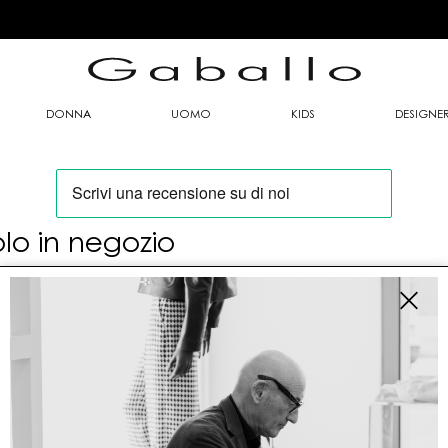
DONNA
UOMO
KIDS
DESIGNE
olo in negozio
oi trovare questo articolo solo presso i nostri
nti vendita:
fo contatti
allo Mario srl
le G. Matteotti n. 23 00053 Civitavecchia (RM)
tioneordini@gaballo.it,customercare@sellmasters.it,assistenzac