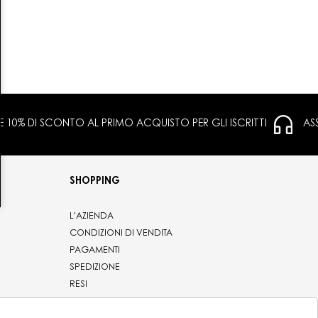
 E 10% DI SCONTO AL PRIMO ACQUISTO PER GLI ISCRITTI
AS
SHOPPING
L'AZIENDA
CONDIZIONI DI VENDITA
PAGAMENTI
SPEDIZIONE
RESI
PRIVACY