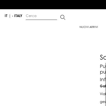
IT
|
- ITALY
NUOVI ARRIVI
S
Pu
pu
In
Gab
Via
ges