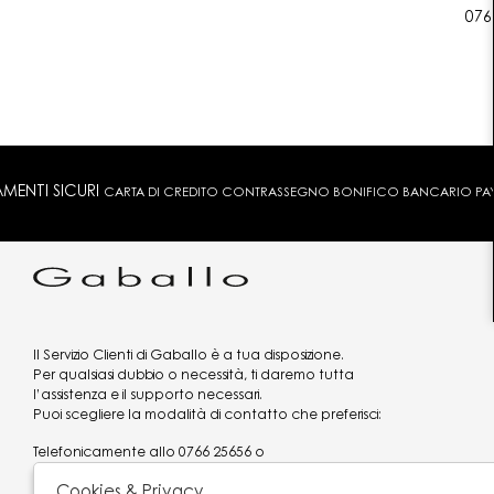
076
MENTI SICURI
CARTA DI CREDITO CONTRASSEGNO BONIFICO BANCARIO PAYPA
Il Servizio Clienti di Gaballo è a tua disposizione.
Per qualsiasi dubbio o necessità, ti daremo tutta
l’assistenza e il supporto necessari.
Puoi scegliere la modalità di contatto che preferisci:
Telefonicamente allo
0766 25656
o
via what's app al
3519977320
Cookies & Privacy
Email
assistenzaclienti@gaballo.it