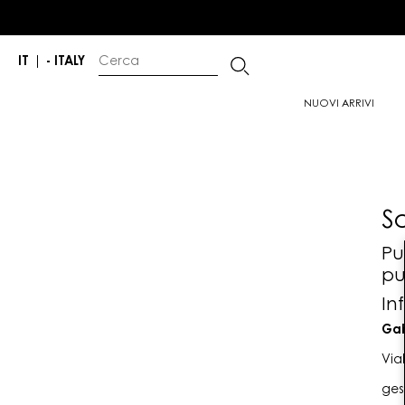
IT
|
- ITALY
NUOVI ARRIVI
S
Pu
pu
In
Gab
Via
ges