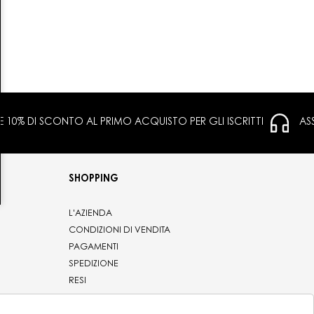
 E 10% DI SCONTO AL PRIMO ACQUISTO PER GLI ISCRITTI
AS
SHOPPING
L'AZIENDA
CONDIZIONI DI VENDITA
PAGAMENTI
SPEDIZIONE
RESI
PRIVACY