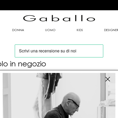
DONNA
UOMO
KIDS
DESIGNE
olo in negozio
oi trovare questo articolo solo presso i nostri
nti vendita:
fo contatti
allo Mario srl
le G. Matteotti n. 23 00053 Civitavecchia (RM)
tioneordini@gaballo.it,customercare@sellmasters.it,assistenzac