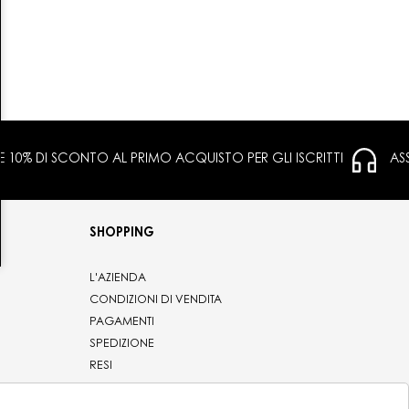
 E 10% DI SCONTO AL PRIMO ACQUISTO PER GLI ISCRITTI
AS
SHOPPING
L'AZIENDA
CONDIZIONI DI VENDITA
PAGAMENTI
SPEDIZIONE
RESI
PRIVACY