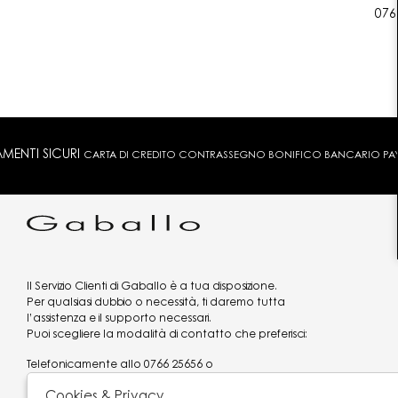
076
MENTI SICURI
CARTA DI CREDITO CONTRASSEGNO BONIFICO BANCARIO PAYPA
Il Servizio Clienti di Gaballo è a tua disposizione.
Per qualsiasi dubbio o necessità, ti daremo tutta
l’assistenza e il supporto necessari.
Puoi scegliere la modalità di contatto che preferisci:
Telefonicamente allo
0766 25656
o
via what's app al
3519977320
Cookies & Privacy
Email
assistenzaclienti@gaballo.it