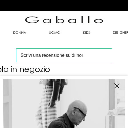
DONNA
UOMO
KIDS
DESIGNE
olo in negozio
oi trovare questo articolo solo presso i nostri
nti vendita:
fo contatti
allo Mario srl
le G. Matteotti n. 23 00053 Civitavecchia (RM)
tioneordini@gaballo.it,customercare@sellmasters.it,assistenzac