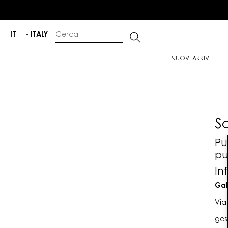
IT
|
- ITALY
NUOVI ARRIVI
S
Pu
pu
In
Gab
Via
ges