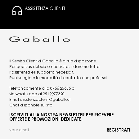
ASSISTENZA CLIENTI
Il Servizio Clienti di Gaballo è a tua disposizione.
Per qualsiasi dubbio o necessità, ti daremo tutta
l’assistenza e il supporto necessari.
Puoi scegliere la modalità di contatto che preferisci:
Telefonicamente allo
0766 25656
o
via what's app al
3519977320
Email
assistenzaclienti@gaballo.it
Chat disponibile sul sito
ISCRIVITI ALLA NOSTRA NEWSLETTER PER RICEVERE
OFFERTE E PROMOZIONI DEDICATE.
REGISTRATI