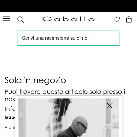
Solo in negozio
Puoi trovare questo articolo solo presso i
nostri punti vendita:
Info contatti
Gaballo Mario srl
Viale G. Matteotti n. 23 00053 Civitavecchia (RM)