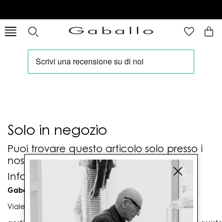
Solo in negozio
Puoi trovare questo articolo solo presso i
nostri punti vendita:
Info contatti
Gaballo Mario srl
Viale G. Matteotti n. 23 00053 Civitavecchia (RM)