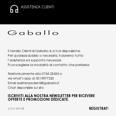
ASSISTENZA CLIENTI
Il Servizio Clienti di Gaballo è a tua disposizione.
Per qualsiasi dubbio o necessità, ti daremo tutta
l’assistenza e il supporto necessari.
Puoi scegliere la modalità di contatto che preferisci:
Telefonicamente allo
0766 25656
o
via what's app al
3519977320
Email
assistenzaclienti@gaballo.it
Chat disponibile sul sito
ISCRIVITI ALLA NOSTRA NEWSLETTER PER RICEVERE
OFFERTE E PROMOZIONI DEDICATE.
REGISTRATI