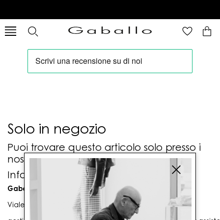
Solo in negozio
Puoi trovare questo articolo solo presso i
nostri punti vendita:
Info contatti
Gaballo Mario srl
Viale G. Matteotti n. 23 00053 Civitavecchia (RM)