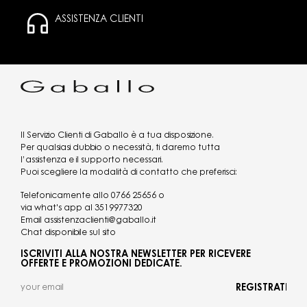
ASSISTENZA CLIENTI
Il Servizio Clienti di Gaballo è a tua disposizione.
Per qualsiasi dubbio o necessità, ti daremo tutta
l’assistenza e il supporto necessari.
Puoi scegliere la modalità di contatto che preferisci:
Telefonicamente allo
0766 25656
o
via what's app al
3519977320
Email
assistenzaclienti@gaballo.it
Chat disponibile sul sito
ISCRIVITI ALLA NOSTRA NEWSLETTER PER RICEVERE
OFFERTE E PROMOZIONI DEDICATE.
REGISTRATI