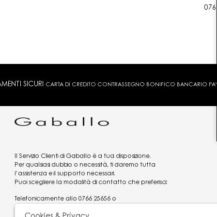
076
MENTI SICURI
CARTA DI CREDITO CONTRASSEGNO BONIFICO BANCARIO PAYPA
Il Servizio Clienti di Gaballo è a tua disposizione.
Per qualsiasi dubbio o necessità, ti daremo tutta
l’assistenza e il supporto necessari.
Puoi scegliere la modalità di contatto che preferisci:
Telefonicamente allo
0766 25656
o
via what's app al
3519977320
Cookies & Privacy
Email
assistenzaclienti@gaballo.it