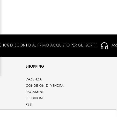
 E 10% DI SCONTO AL PRIMO ACQUISTO PER GLI ISCRITTI
AS
SHOPPING
L'AZIENDA
CONDIZIONI DI VENDITA
PAGAMENTI
SPEDIZIONE
RESI
PRIVACY