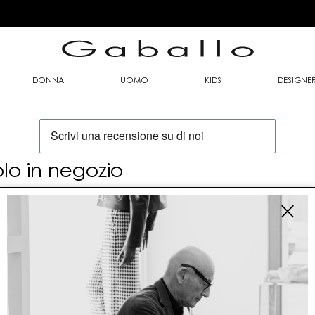
DONNA
UOMO
KIDS
DESIGNE
olo in negozio
oi trovare questo articolo solo presso i nostri
nti vendita:
fo contatti
allo Mario srl
le G. Matteotti n. 23 00053 Civitavecchia (RM)
tioneordini@gaballo.it,customercare@sellmasters.it,assistenzac