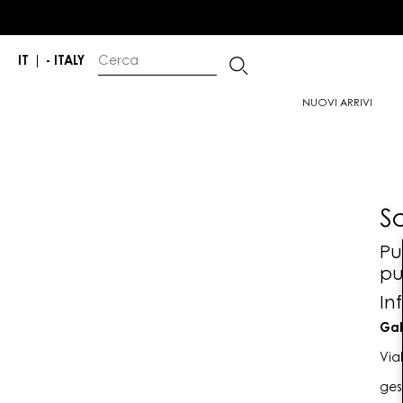
IT
|
- ITALY
NUOVI ARRIVI
S
Pu
pu
In
Gab
Via
ges