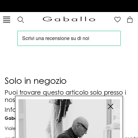
Solo in negozio
Puoi trovare questo articolo solo presso i
nostri punti vendita:
Info contatti
Gaballo Mario srl
Viale G. Matteotti n. 23 00053 Civitavecchia (RM)