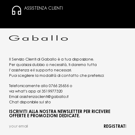
ASSISTENZA CLIENTI
Il Servizio Clienti di Gaballo è a tua disposizione.
Per qualsiasi dubbio o necessità, ti daremo tutta
l’assistenza e il supporto necessari.
Puoi scegliere la modalità di contatto che preferisci:
Telefonicamente allo
0766 25656
o
via what's app al
3519977320
Email
assistenzaclienti@gaballo.it
Chat disponibile sul sito
ISCRIVITI ALLA NOSTRA NEWSLETTER PER RICEVERE
OFFERTE E PROMOZIONI DEDICATE.
REGISTRATI