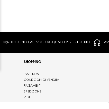
 E 10% DI SCONTO AL PRIMO ACQUISTO PER GLI ISCRITTI
AS
SHOPPING
L'AZIENDA
CONDIZIONI DI VENDITA
PAGAMENTI
SPEDIZIONE
RESI
PRIVACY