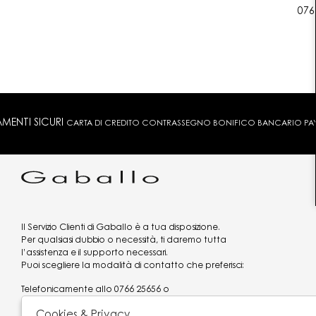
076
MENTI SICURI
CARTA DI CREDITO CONTRASSEGNO BONIFICO BANCARIO PAYPA
Il Servizio Clienti di Gaballo è a tua disposizione.
Per qualsiasi dubbio o necessità, ti daremo tutta
l’assistenza e il supporto necessari.
Puoi scegliere la modalità di contatto che preferisci:
Telefonicamente allo
0766 25656
o
via what's app al
3519977320
Cookies & Privacy
Email
assistenzaclienti@gaballo.it