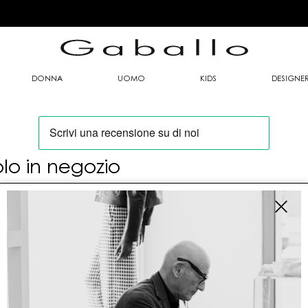
DONNA
UOMO
KIDS
DESIGNE
olo in negozio
oi trovare questo articolo solo presso i nostri
nti vendita:
fo contatti
allo Mario srl
le G. Matteotti n. 23 00053 Civitavecchia (RM)
tioneordini@gaballo.it,customercare@sellmasters.it,assistenzac