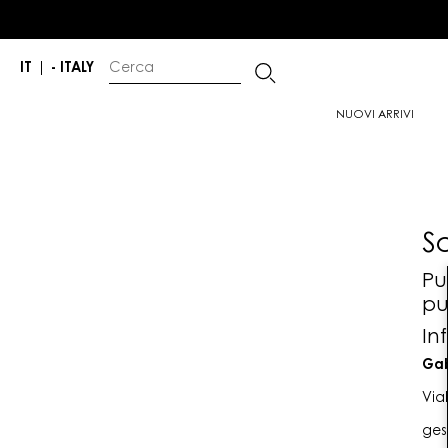
IT
|
- ITALY
NUOVI ARRIVI
S
Pu
pu
In
Gab
Via
ges