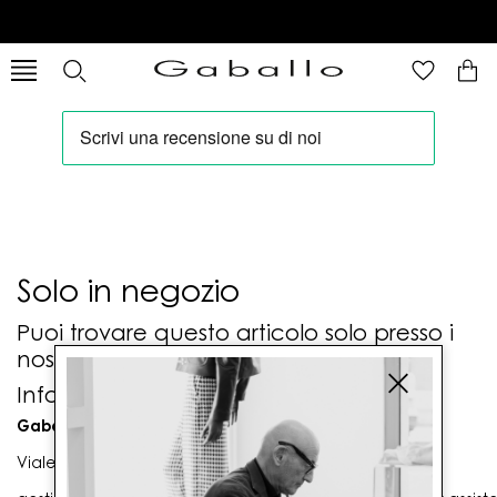
Solo in negozio
Puoi trovare questo articolo solo presso i
nostri punti vendita:
Info contatti
Gaballo Mario srl
Viale G. Matteotti n. 23 00053 Civitavecchia (RM)