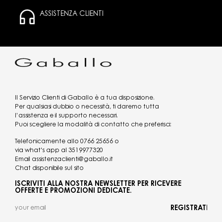
ASSISTENZA CLIENTI
Il Servizio Clienti di Gaballo è a tua disposizione.
Per qualsiasi dubbio o necessità, ti daremo tutta
l’assistenza e il supporto necessari.
Puoi scegliere la modalità di contatto che preferisci:
Telefonicamente allo
0766 25656
o
via what's app al
3519977320
Email
assistenzaclienti@gaballo.it
Chat disponibile sul sito
ISCRIVITI ALLA NOSTRA NEWSLETTER PER RICEVERE
OFFERTE E PROMOZIONI DEDICATE.
REGISTRATI