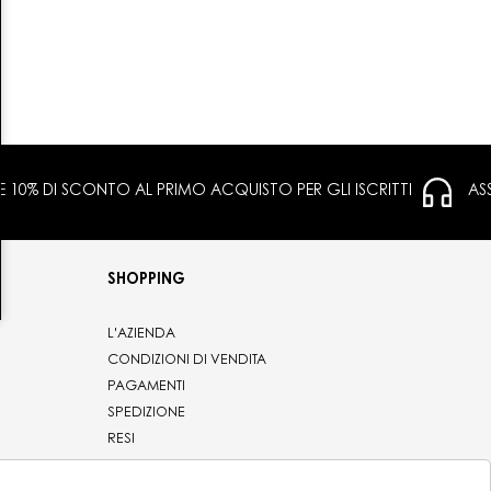
 E 10% DI SCONTO AL PRIMO ACQUISTO PER GLI ISCRITTI
AS
SHOPPING
L'AZIENDA
CONDIZIONI DI VENDITA
PAGAMENTI
SPEDIZIONE
RESI
PRIVACY