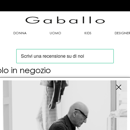
DONNA
UOMO
KIDS
DESIGNE
olo in negozio
oi trovare questo articolo solo presso i nostri
nti vendita:
fo contatti
allo Mario srl
le G. Matteotti n. 23 00053 Civitavecchia (RM)
tioneordini@gaballo.it,customercare@sellmasters.it,assistenzac