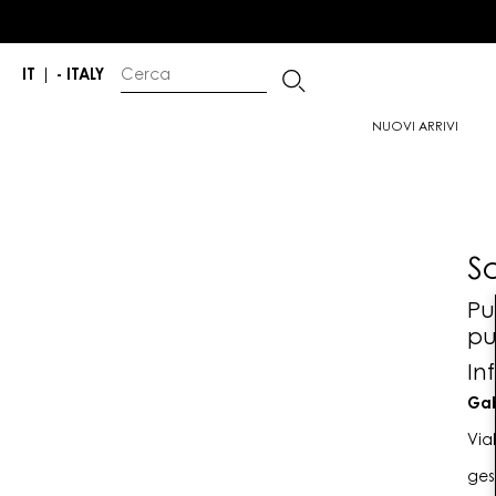
IT
|
- ITALY
NUOVI ARRIVI
S
Pu
pu
In
Gab
Via
ges