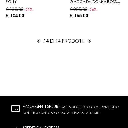
POLLY
GIACCA DA DONNA ROSSA TRAPUNTATA CON COLLETTO IN VELLUTO
€ 130.00
€ 225.00
-20%
-26%
€ 104.00
€ 168.00
14
DI 14 PRODOTTI
PAGAMENTI SICURI
CARTA DI CREDITO CONTRASSEGNO
BONIFICO BANCARIO PAYPAL / PAYPAL A 3 RATE