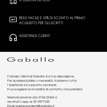
SPEDIZIONI EXPRESS
RESO FACILE E 10% DI SCONTO AL PRIMO
ACQUISTO PER GLI ISCRITTI
ASSISTENZA CLIENTI
Il Servizio Clienti di Gaballo è a tua disposizione.
Per qualsiasi dubbio o necessità, ti daremo tutta
l’assistenza e il supporto necessari.
Puoi scegliere la modalità di contatto che preferisci:
Telefonicamente allo
0766 25656
o
via what's app al
3519977320
Email
assistenzaclienti@gaballo.it