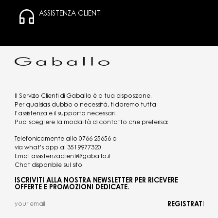
ASSISTENZA CLIENTI
Il Servizio Clienti di Gaballo è a tua disposizione.
Per qualsiasi dubbio o necessità, ti daremo tutta
l’assistenza e il supporto necessari.
Puoi scegliere la modalità di contatto che preferisci:
Telefonicamente allo
0766 25656
o
via what's app al
3519977320
Email
assistenzaclienti@gaballo.it
Chat disponibile sul sito
ISCRIVITI ALLA NOSTRA NEWSLETTER PER RICEVERE
OFFERTE E PROMOZIONI DEDICATE.
REGISTRATI