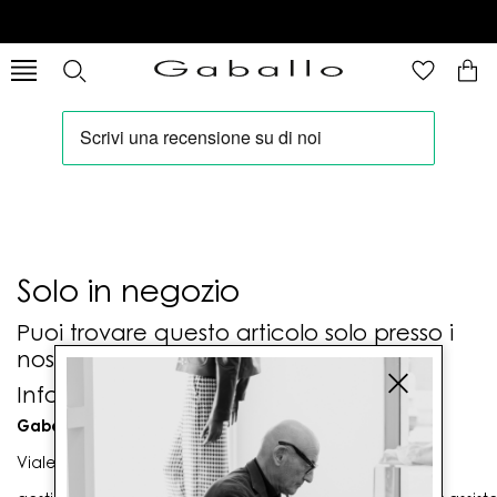
Solo in negozio
Puoi trovare questo articolo solo presso i
nostri punti vendita:
Info contatti
Gaballo Mario srl
Viale G. Matteotti n. 23 00053 Civitavecchia (RM)