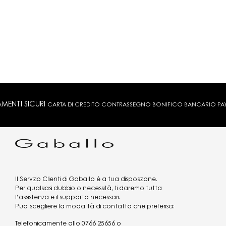
MENTI SICURI
CARTA DI CREDITO CONTRASSEGNO BONIFICO BANCARIO PAYPA
Il Servizio Clienti di Gaballo è a tua disposizione.
Per qualsiasi dubbio o necessità, ti daremo tutta
l’assistenza e il supporto necessari.
Puoi scegliere la modalità di contatto che preferisci:
Telefonicamente allo
0766 25656
o