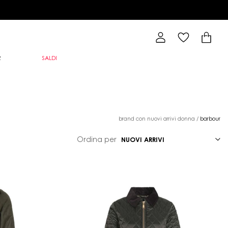
R
SALDI
brand con nuovi arrivi donna
/
barbour
Ordina per