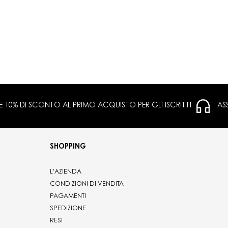
 E 10% DI SCONTO AL PRIMO ACQUISTO PER GLI ISCRITTI
AS
SHOPPING
L'AZIENDA
CONDIZIONI DI VENDITA
PAGAMENTI
SPEDIZIONE
RESI