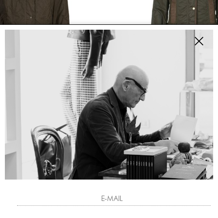
I
NUOVI ARRIVI
UR
BARBOUR
BEADNELL
BOWER WAX JACKET
0
€ 465.00