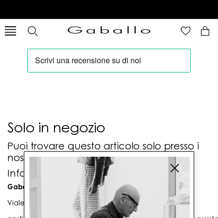
Solo in negozio
Puoi trovare questo articolo solo presso i
nostri punti vendita:
Info contatti
Gaballo Mario srl
Viale G. Matteotti n. 23 00053 Civitavecchia (RM)