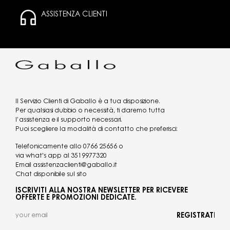
ASSISTENZA CLIENTI
Il Servizio Clienti di Gaballo è a tua disposizione.
Per qualsiasi dubbio o necessità, ti daremo tutta
l’assistenza e il supporto necessari.
Puoi scegliere la modalità di contatto che preferisci:
Telefonicamente allo
0766 25656
o
via what's app al
3519977320
Email
assistenzaclienti@gaballo.it
Chat disponibile sul sito
ISCRIVITI ALLA NOSTRA NEWSLETTER PER RICEVERE
OFFERTE E PROMOZIONI DEDICATE.
REGISTRATI