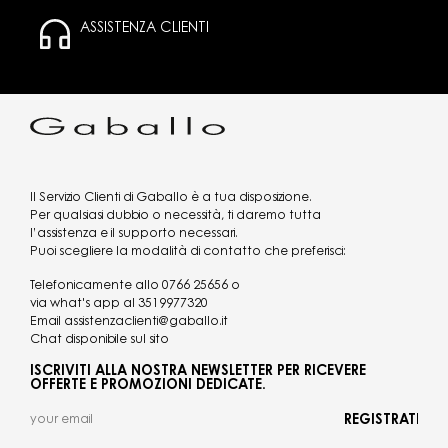
ASSISTENZA CLIENTI
Il Servizio Clienti di Gaballo è a tua disposizione.
Per qualsiasi dubbio o necessità, ti daremo tutta
l’assistenza e il supporto necessari.
Puoi scegliere la modalità di contatto che preferisci:
Telefonicamente allo
0766 25656
o
via what's app al
3519977320
Email
assistenzaclienti@gaballo.it
Chat disponibile sul sito
ISCRIVITI ALLA NOSTRA NEWSLETTER PER RICEVERE
OFFERTE E PROMOZIONI DEDICATE.
REGISTRATI