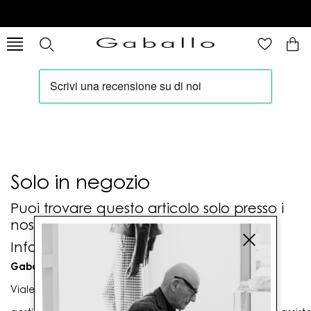
Solo in negozio
Puoi trovare questo articolo solo presso i
nostri punti vendita:
Info contatti
Gaballo Mario srl
Viale G. Matteotti n. 23 00053 Civitavecchia (RM)