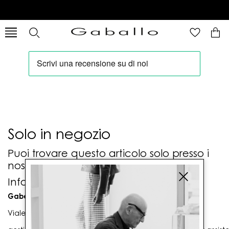
Solo in negozio
Puoi trovare questo articolo solo presso i
nostri punti vendita:
Info contatti
Gaballo Mario srl
Viale G. Matteotti n. 23 00053 Civitavecchia (RM)