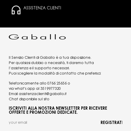
ASSISTENZA CLIENTI
Il Servizio Clienti di Gaballo è a tua disposizione.
Per qualsiasi dubbio o necessità, ti daremo tutta
l’assistenza e il supporto necessari.
Puoi scegliere la modalità di contatto che preferisci:
Telefonicamente allo
0766 25656
o
via what's app al
3519977320
Email
assistenzaclienti@gaballo.it
Chat disponibile sul sito
ISCRIVITI ALLA NOSTRA NEWSLETTER PER RICEVERE
OFFERTE E PROMOZIONI DEDICATE.
REGISTRATI