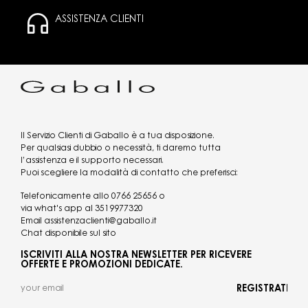
ASSISTENZA CLIENTI
Il Servizio Clienti di Gaballo è a tua disposizione.
Per qualsiasi dubbio o necessità, ti daremo tutta
l’assistenza e il supporto necessari.
Puoi scegliere la modalità di contatto che preferisci:
Telefonicamente allo
0766 25656
o
via what's app al
3519977320
Email
assistenzaclienti@gaballo.it
Chat disponibile sul sito
ISCRIVITI ALLA NOSTRA NEWSLETTER PER RICEVERE
OFFERTE E PROMOZIONI DEDICATE.
REGISTRATI