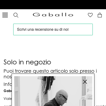
Solo in negozio
Puoi trovare questo articolo solo presso i
nostri punti vendita:
Info contatti
Gaballo Mario srl
Viale G. Matteotti n. 23 00053 Civitavecchia (RM)