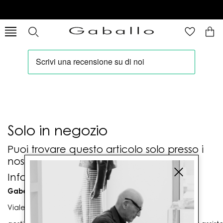
Solo in negozio
Puoi trovare questo articolo solo presso i
nostri punti vendita:
Info contatti
Gaballo Mario srl
Viale G. Matteotti n. 23 00053 Civitavecchia (RM)