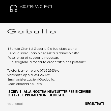
ASSISTENZA CLIENTI
Il Servizio Clienti di Gaballo è a tua disposizione.
Per qualsiasi dubbio o necessità, ti daremo tutta
l’assistenza e il supporto necessari.
Puoi scegliere la modalità di contatto che preferisci:
Telefonicamente allo
0766 25656
o
via what's app al
3519977320
Email
assistenzaclienti@gaballo.it
Chat disponibile sul sito
ISCRIVITI ALLA NOSTRA NEWSLETTER PER RICEVERE
OFFERTE E PROMOZIONI DEDICATE.
REGISTRATI