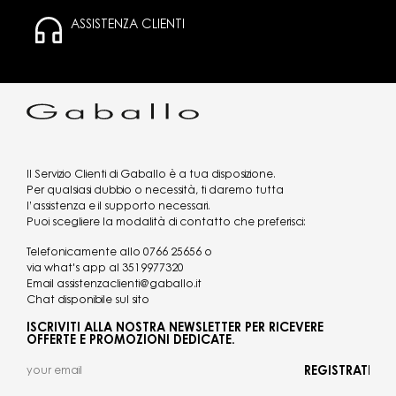
ASSISTENZA CLIENTI
Il Servizio Clienti di Gaballo è a tua disposizione.
Per qualsiasi dubbio o necessità, ti daremo tutta
l’assistenza e il supporto necessari.
Puoi scegliere la modalità di contatto che preferisci:
Telefonicamente allo
0766 25656
o
via what's app al
3519977320
Email
assistenzaclienti@gaballo.it
Chat disponibile sul sito
ISCRIVITI ALLA NOSTRA NEWSLETTER PER RICEVERE
OFFERTE E PROMOZIONI DEDICATE.
REGISTRATI