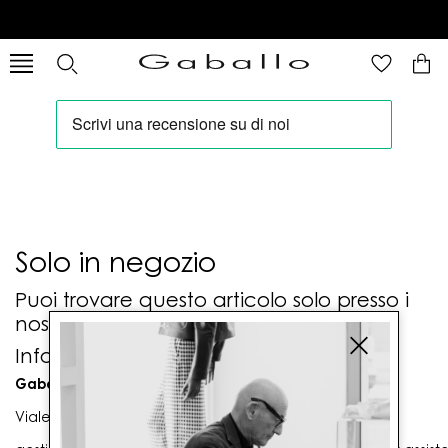
Solo in negozio
Puoi trovare questo articolo solo presso i
nostri punti vendita:
Info contatti
Gaballo Mario srl
Viale G. Matteotti n. 23 00053 Civitavecchia (RM)