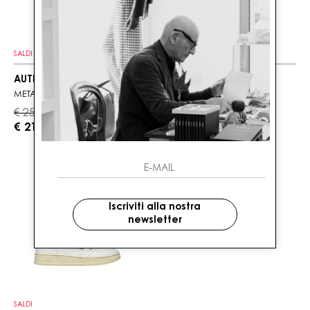
SALDI
SALDI
AUTRY
AUTRY
METALIST LOW SUPER VINTAGE
MEDALIST LOW
€ 255.00
€ 180.00
-15%
-15%
€ 217.00
€ 153.00
Iscriviti alla nostra
newsletter
SALDI