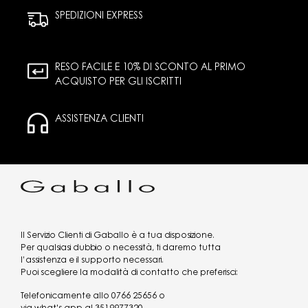
SPEDIZIONI EXPRESS
RESO FACILE E 10% DI SCONTO AL PRIMO
ACQUISTO PER GLI ISCRITTI
ASSISTENZA CLIENTI
Il Servizio Clienti di Gaballo è a tua disposizione.
Per qualsiasi dubbio o necessità, ti daremo tutta
l’assistenza e il supporto necessari.
Puoi scegliere la modalità di contatto che preferisci:
Telefonicamente allo
0766 25656
o