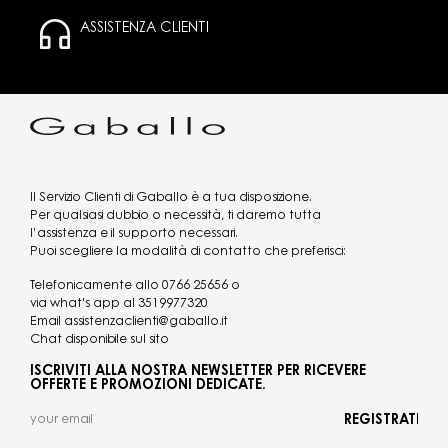
ASSISTENZA CLIENTI
Il Servizio Clienti di Gaballo è a tua disposizione.
Per qualsiasi dubbio o necessità, ti daremo tutta
l’assistenza e il supporto necessari.
Puoi scegliere la modalità di contatto che preferisci:
Telefonicamente allo
0766 25656
o
via what's app al
3519977320
Email
assistenzaclienti@gaballo.it
Chat disponibile sul sito
ISCRIVITI ALLA NOSTRA NEWSLETTER PER RICEVERE
OFFERTE E PROMOZIONI DEDICATE.
REGISTRATI