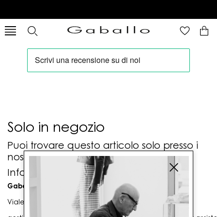
Solo in negozio
Puoi trovare questo articolo solo presso i
nostri punti vendita:
Info contatti
Gaballo Mario srl
Viale G. Matteotti n. 23 00053 Civitavecchia (RM)