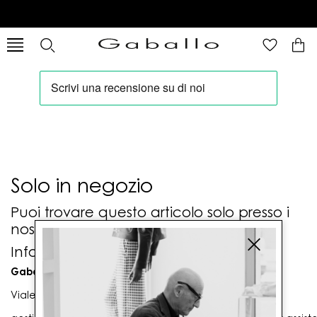
Solo in negozio
Puoi trovare questo articolo solo presso i
nostri punti vendita:
Info contatti
Gaballo Mario srl
Viale G. Matteotti n. 23 00053 Civitavecchia (RM)