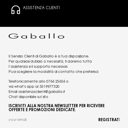
ASSISTENZA CLIENTI
Il Servizio Clienti di Gaballo è a tua disposizione.
Per qualsiasi dubbio o necessità, ti daremo tutta
l’assistenza e il supporto necessari.
Puoi scegliere la modalità di contatto che preferisci:
Telefonicamente allo
0766 25656
o
via what's app al
3519977320
Email
assistenzaclienti@gaballo.it
Chat disponibile sul sito
ISCRIVITI ALLA NOSTRA NEWSLETTER PER RICEVERE
OFFERTE E PROMOZIONI DEDICATE.
REGISTRATI