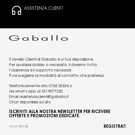
ASSISTENZA CLIENTI
Il Servizio Clienti di Gaballo è a tua disposizione.
Per qualsiasi dubbio o necessità, ti daremo tutta
l’assistenza e il supporto necessari.
Puoi scegliere la modalità di contatto che preferisci:
Telefonicamente allo
0766 25656
o
via what's app al
3519977320
Email
assistenzaclienti@gaballo.it
Chat disponibile sul sito
ISCRIVITI ALLA NOSTRA NEWSLETTER PER RICEVERE
OFFERTE E PROMOZIONI DEDICATE.
REGISTRATI