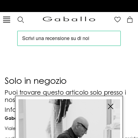
Solo in negozio
Puoi trovare questo articolo solo presso i
nostri punti vendita:
Info contatti
Gaballo Mario srl
Viale G. Matteotti n. 23 00053 Civitavecchia (RM)