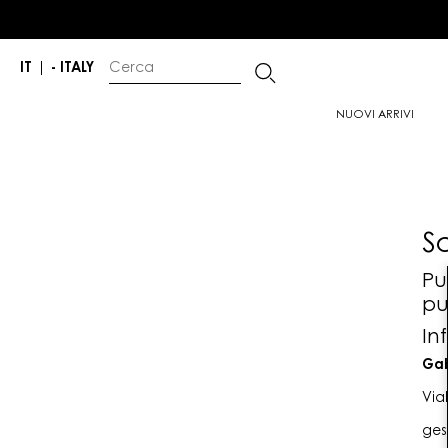
IT
|
- ITALY
NUOVI ARRIVI
S
Pu
pu
In
Gab
Via
ges