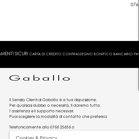
076
MENTI SICURI
CARTA DI CREDITO CONTRASSEGNO BONIFICO BANCARIO PAYPA
Il Servizio Clienti di Gaballo è a tua disposizione.
Per qualsiasi dubbio o necessità, ti daremo tutta
l’assistenza e il supporto necessari.
Puoi scegliere la modalità di contatto che preferisci:
Telefonicamente allo
0766 25656
o
via what's app al
3519977320
Cookies & Privacy
Email
assistenzaclienti@gaballo.it