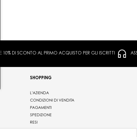
 E 10% DI SCONTO AL PRIMO ACQUISTO PER GLI ISCRITTI
AS
SHOPPING
L'AZIENDA
CONDIZIONI DI VENDITA
PAGAMENTI
SPEDIZIONE
RESI
PRIVACY