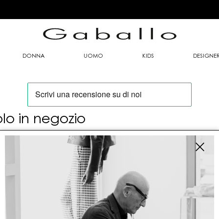
DONNA
UOMO
KIDS
DESIGNE
olo in negozio
oi trovare questo articolo solo presso i nostri
nti vendita:
fo contatti
allo Mario srl
le G. Matteotti n. 23 00053 Civitavecchia (RM)
tioneordini@gaballo.it,customercare@sellmasters.it,assistenzac