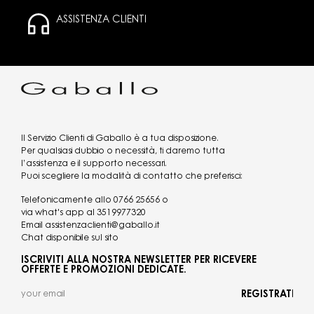
ASSISTENZA CLIENTI
Il Servizio Clienti di Gaballo è a tua disposizione.
Per qualsiasi dubbio o necessità, ti daremo tutta
l’assistenza e il supporto necessari.
Puoi scegliere la modalità di contatto che preferisci:
Telefonicamente allo
0766 25656
o
via what's app al
3519977320
Email
assistenzaclienti@gaballo.it
Chat disponibile sul sito
ISCRIVITI ALLA NOSTRA NEWSLETTER PER RICEVERE
OFFERTE E PROMOZIONI DEDICATE.
REGISTRATI