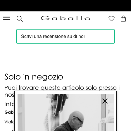
Solo in negozio
Puoi trovare questo articolo solo presso i
nostri punti vendita:
Info contatti
Gaballo Mario srl
Viale G. Matteotti n. 23 00053 Civitavecchia (RM)