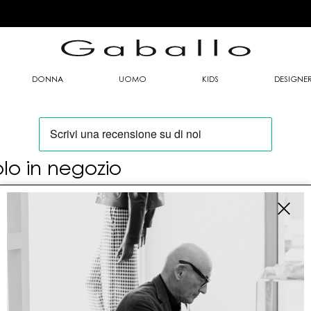
DONNA
UOMO
KIDS
DESIGNE
olo in negozio
oi trovare questo articolo solo presso i nostri
nti vendita:
fo contatti
allo Mario srl
le G. Matteotti n. 23 00053 Civitavecchia (RM)
tioneordini@gaballo.it,customercare@sellmasters.it,assistenzac