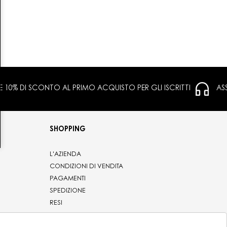
 E 10% DI SCONTO AL PRIMO ACQUISTO PER GLI ISCRITTI
AS
SHOPPING
L'AZIENDA
CONDIZIONI DI VENDITA
PAGAMENTI
SPEDIZIONE
RESI
PRIVACY