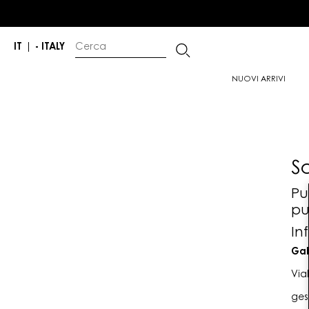
IT
|
- ITALY
NUOVI ARRIVI
S
Pu
pu
In
Gab
Via
ges