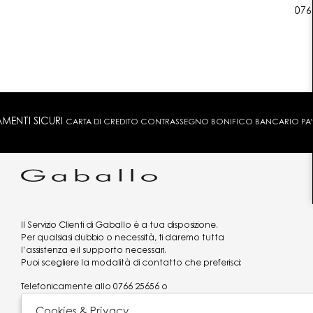
076
MENTI SICURI
CARTA DI CREDITO CONTRASSEGNO BONIFICO BANCARIO PAYPA
Il Servizio Clienti di Gaballo è a tua disposizione.
Per qualsiasi dubbio o necessità, ti daremo tutta
l’assistenza e il supporto necessari.
Puoi scegliere la modalità di contatto che preferisci:
Telefonicamente allo
0766 25656
o
via what's app al
3519977320
Cookies & Privacy
Email
assistenzaclienti@gaballo.it