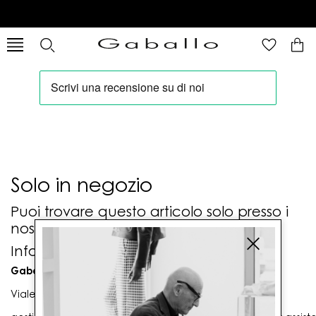
Solo in negozio
Puoi trovare questo articolo solo presso i
nostri punti vendita:
Info contatti
Gaballo Mario srl
Viale G. Matteotti n. 23 00053 Civitavecchia (RM)