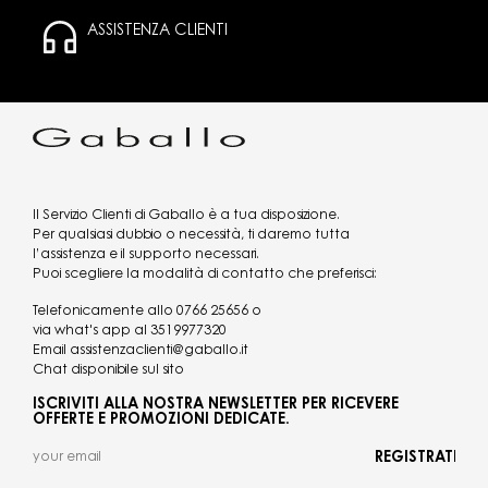
ASSISTENZA CLIENTI
Il Servizio Clienti di Gaballo è a tua disposizione.
Per qualsiasi dubbio o necessità, ti daremo tutta
l’assistenza e il supporto necessari.
Puoi scegliere la modalità di contatto che preferisci:
Telefonicamente allo
0766 25656
o
via what's app al
3519977320
Email
assistenzaclienti@gaballo.it
Chat disponibile sul sito
ISCRIVITI ALLA NOSTRA NEWSLETTER PER RICEVERE
OFFERTE E PROMOZIONI DEDICATE.
REGISTRATI