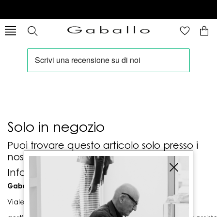
Solo in negozio
Puoi trovare questo articolo solo presso i
nostri punti vendita:
Info contatti
Gaballo Mario srl
Viale G. Matteotti n. 23 00053 Civitavecchia (RM)