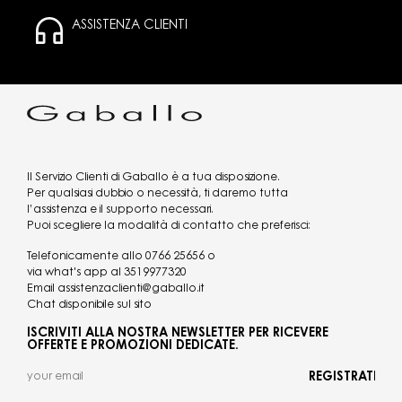
ASSISTENZA CLIENTI
Il Servizio Clienti di Gaballo è a tua disposizione.
Per qualsiasi dubbio o necessità, ti daremo tutta
l’assistenza e il supporto necessari.
Puoi scegliere la modalità di contatto che preferisci:
Telefonicamente allo
0766 25656
o
via what's app al
3519977320
Email
assistenzaclienti@gaballo.it
Chat disponibile sul sito
ISCRIVITI ALLA NOSTRA NEWSLETTER PER RICEVERE
OFFERTE E PROMOZIONI DEDICATE.
REGISTRATI