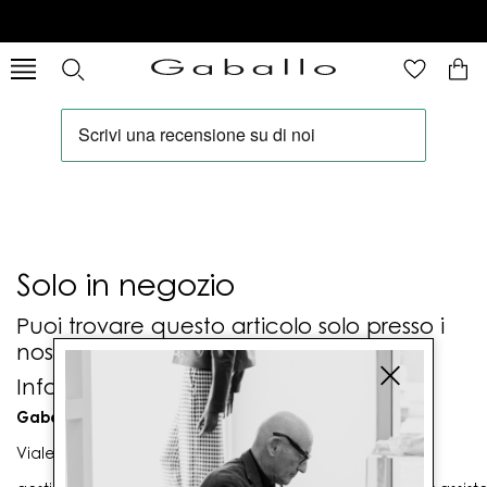
Solo in negozio
Puoi trovare questo articolo solo presso i
nostri punti vendita:
Info contatti
Gaballo Mario srl
Viale G. Matteotti n. 23 00053 Civitavecchia (RM)