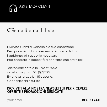
ASSISTENZA CLIENTI
Il Servizio Clienti di Gaballo è a tua disposizione.
Per qualsiasi dubbio o necessità, ti daremo tutta
l’assistenza e il supporto necessari.
Puoi scegliere la modalità di contatto che preferisci:
Telefonicamente allo
0766 25656
o
via what's app al
3519977320
Email
assistenzaclienti@gaballo.it
Chat disponibile sul sito
ISCRIVITI ALLA NOSTRA NEWSLETTER PER RICEVERE
OFFERTE E PROMOZIONI DEDICATE.
REGISTRATI