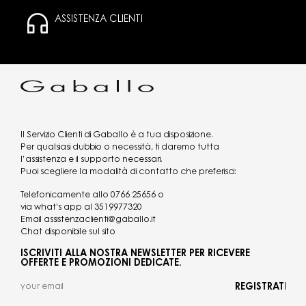
ASSISTENZA CLIENTI
Il Servizio Clienti di Gaballo è a tua disposizione.
Per qualsiasi dubbio o necessità, ti daremo tutta
l’assistenza e il supporto necessari.
Puoi scegliere la modalità di contatto che preferisci:
Telefonicamente allo
0766 25656
o
via what's app al
3519977320
Email
assistenzaclienti@gaballo.it
Chat disponibile sul sito
ISCRIVITI ALLA NOSTRA NEWSLETTER PER RICEVERE
OFFERTE E PROMOZIONI DEDICATE.
REGISTRATI