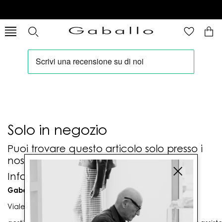
Solo in negozio
Puoi trovare questo articolo solo presso i
nostri punti vendita:
Info contatti
Gaballo Mario srl
Viale G. Matteotti n. 23 00053 Civitavecchia (RM)