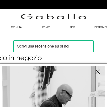
DONNA
UOMO
KIDS
DESIGNE
olo in negozio
oi trovare questo articolo solo presso i nostri
nti vendita:
fo contatti
allo Mario srl
le G. Matteotti n. 23 00053 Civitavecchia (RM)
tioneordini@gaballo.it,customercare@sellmasters.it,assistenzac