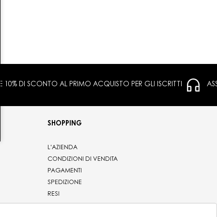
 E 10% DI SCONTO AL PRIMO ACQUISTO PER GLI ISCRITTI
AS
SHOPPING
L'AZIENDA
CONDIZIONI DI VENDITA
PAGAMENTI
SPEDIZIONE
RESI
PRIVACY