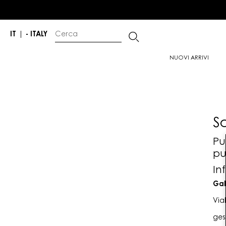
IT
|
- ITALY
NUOVI ARRIVI
S
Pu
pu
In
Gab
Via
ges