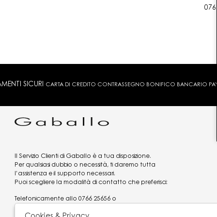
076
MENTI SICURI
CARTA DI CREDITO CONTRASSEGNO BONIFICO BANCARIO PAYPA
Il Servizio Clienti di Gaballo è a tua disposizione.
Per qualsiasi dubbio o necessità, ti daremo tutta
l’assistenza e il supporto necessari.
Puoi scegliere la modalità di contatto che preferisci:
Telefonicamente allo
0766 25656
o
via what's app al
3519977320
Cookies & Privacy
Email
assistenzaclienti@gaballo.it