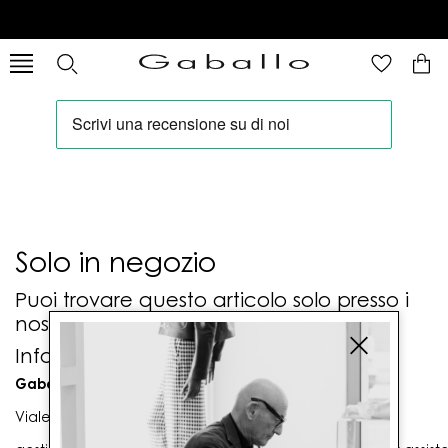
Solo in negozio
Puoi trovare questo articolo solo presso i
nostri punti vendita:
Info contatti
Gaballo Mario srl
Viale G. Matteotti n. 23 00053 Civitavecchia (RM)