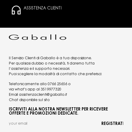
ASSISTENZA CLIENTI
Il Servizio Clienti di Gaballo è a tua disposizione.
Per qualsiasi dubbio o necessità, ti daremo tutta
l’assistenza e il supporto necessari.
Puoi scegliere la modalità di contatto che preferisci:
Telefonicamente allo
0766 25656
o
via what's app al
3519977320
Email
assistenzaclienti@gaballo.it
Chat disponibile sul sito
ISCRIVITI ALLA NOSTRA NEWSLETTER PER RICEVERE
OFFERTE E PROMOZIONI DEDICATE.
REGISTRATI