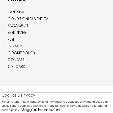
L'AZIENDA
CONDIZIONI DI VENDITA
PAGAMENTI
SPEDIZIONE
RESI
PRIVACY
COOKIE POLICY
CONTATTI
GIFTCARD
Corriere
Cookies & Privacy
Per offrire una miglior esperienza di navigazione questo sito si avvale di cookie di
Pagamenti
profilazione. Scegli se accettare o meno tali cookie come descritto nella pagina
Maggiori Informazioni
cookie policy.