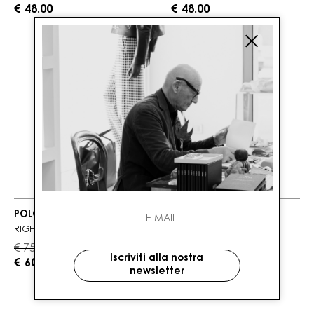
€ 48.00
€ 48.00
POLO RALPH LAUREN
POLO RALPH LAUREN
RIGHE
LINO
€ 75.00
€ 110.00
-20%
-20%
Iscriviti alla nostra
€ 60.00
€ 88.00
newsletter