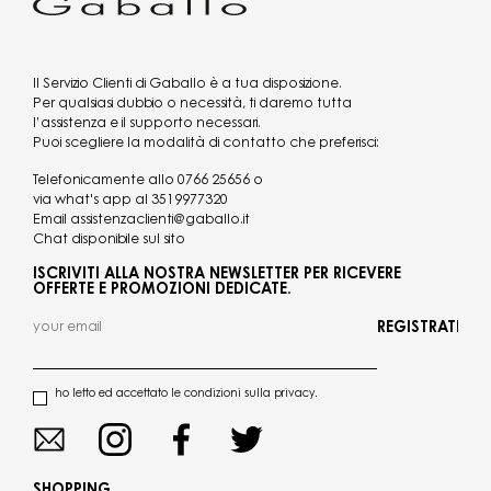
Il Servizio Clienti di Gaballo è a tua disposizione.
Per qualsiasi dubbio o necessità, ti daremo tutta
l’assistenza e il supporto necessari.
Puoi scegliere la modalità di contatto che preferisci:
Telefonicamente allo
0766 25656
o
via what's app al
3519977320
Email
assistenzaclienti@gaballo.it
Chat disponibile sul sito
ISCRIVITI ALLA NOSTRA NEWSLETTER PER RICEVERE
OFFERTE E PROMOZIONI DEDICATE.
REGISTRATI
ho letto ed accettato le condizioni sulla privacy.
SHOPPING