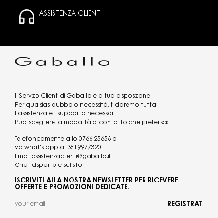
ASSISTENZA CLIENTI
Il Servizio Clienti di Gaballo è a tua disposizione.
Per qualsiasi dubbio o necessità, ti daremo tutta
l’assistenza e il supporto necessari.
Puoi scegliere la modalità di contatto che preferisci:
Telefonicamente allo
0766 25656
o
via what's app al
3519977320
Email
assistenzaclienti@gaballo.it
Chat disponibile sul sito
ISCRIVITI ALLA NOSTRA NEWSLETTER PER RICEVERE
OFFERTE E PROMOZIONI DEDICATE.
REGISTRATI