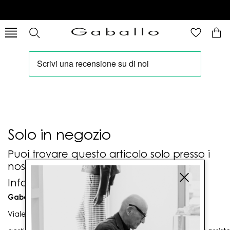
Solo in negozio
Puoi trovare questo articolo solo presso i
nostri punti vendita:
Info contatti
Gaballo Mario srl
Viale G. Matteotti n. 23 00053 Civitavecchia (RM)