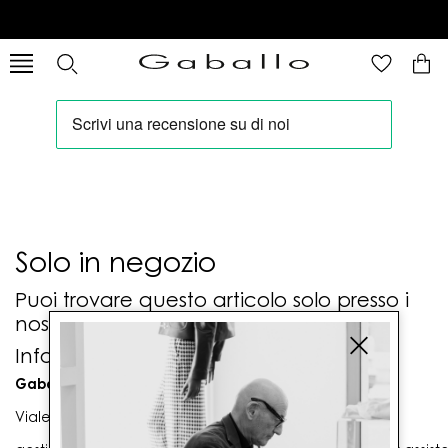
Solo in negozio
Puoi trovare questo articolo solo presso i
nostri punti vendita:
Info contatti
Gaballo Mario srl
Viale G. Matteotti n. 23 00053 Civitavecchia (RM)