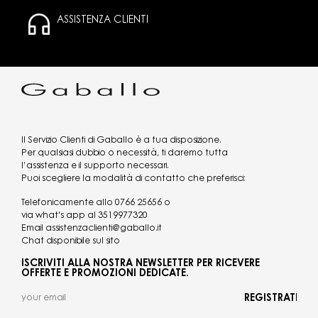
ASSISTENZA CLIENTI
Il Servizio Clienti di Gaballo è a tua disposizione.
Per qualsiasi dubbio o necessità, ti daremo tutta
l’assistenza e il supporto necessari.
Puoi scegliere la modalità di contatto che preferisci:
Telefonicamente allo
0766 25656
o
via what's app al
3519977320
Email
assistenzaclienti@gaballo.it
Chat disponibile sul sito
ISCRIVITI ALLA NOSTRA NEWSLETTER PER RICEVERE
OFFERTE E PROMOZIONI DEDICATE.
REGISTRATI