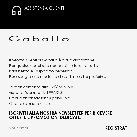
ASSISTENZA CLIENTI
Il Servizio Clienti di Gaballo è a tua disposizione.
Per qualsiasi dubbio o necessità, ti daremo tutta
l’assistenza e il supporto necessari.
Puoi scegliere la modalità di contatto che preferisci:
Telefonicamente allo
0766 25656
o
via what's app al
3519977320
Email
assistenzaclienti@gaballo.it
Chat disponibile sul sito
ISCRIVITI ALLA NOSTRA NEWSLETTER PER RICEVERE
OFFERTE E PROMOZIONI DEDICATE.
REGISTRATI