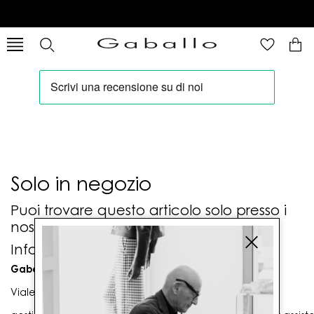
Solo in negozio
Puoi trovare questo articolo solo presso i
nostri punti vendita:
Info contatti
Gaballo Mario srl
Viale G. Matteotti n. 23 00053 Civitavecchia (RM)