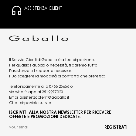
ASSISTENZA CLIENTI
Il Servizio Clienti di Gaballo è a tua disposizione.
Per qualsiasi dubbio o necessità, ti daremo tutta
l’assistenza e il supporto necessari.
Puoi scegliere la modalità di contatto che preferisci:
Telefonicamente allo
0766 25656
o
via what's app al
3519977320
Email
assistenzaclienti@gaballo.it
Chat disponibile sul sito
ISCRIVITI ALLA NOSTRA NEWSLETTER PER RICEVERE
OFFERTE E PROMOZIONI DEDICATE.
REGISTRATI