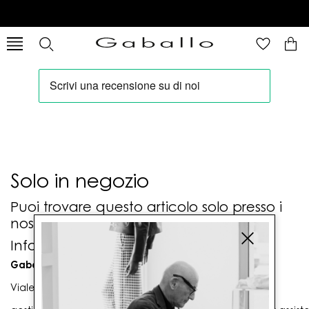
Solo in negozio
Puoi trovare questo articolo solo presso i
nostri punti vendita:
Info contatti
Gaballo Mario srl
Viale G. Matteotti n. 23 00053 Civitavecchia (RM)